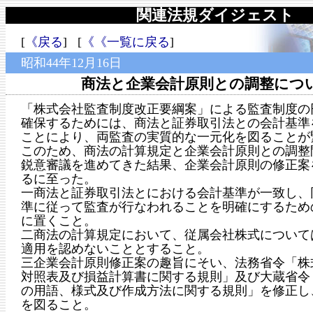
関連法規ダイジェスト
[
《戻る
] [
《《一覧に戻る
]
昭和44年12月16日
商法と企業会計原則との調整につ
「株式会社監査制度改正要綱案」による監査制度の
確保するためには、商法と証券取引法との会計基準
ことにより、両監査の実質的な一元化を図ることが
このため、商法の計算規定と企業会計原則との調整
鋭意審議を進めてきた結果、企業会計原則の修正案
るに至った。
一商法と証券取引法とにおける会計基準が一致し、
準に従って監査が行なわれることを明確にするため
に置くこと。
二商法の計算規定において、従属会社株式について
適用を認めないこととすること。
三企業会計原則修正案の趣旨にそい、法務省令「株
対照表及び損益計算書に関する規則」及び大蔵省令
の用語、様式及び作成方法に関する規則」を修正し
を図ること。