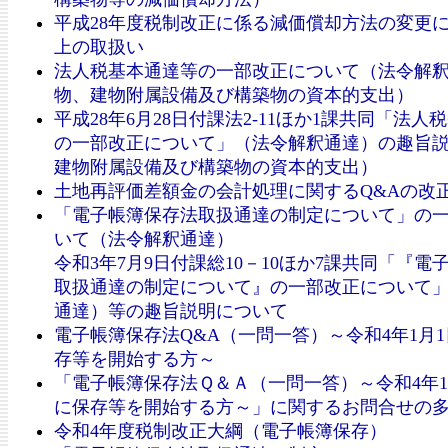
平成28年度税制改正に係る減価償却方法の変更
上の取扱い
法人税基本通達等の一部改正について（法令解
物、建物附属設備及び構築物の資本的支出）
平成28年6月28日付課法2-11ほか1課共同「法人
の一部改正について」（法令解釈通達）の趣旨
建物附属設備及び構築物の資本的支出）
土地再評価差額金の会計処理に関するQ&Aの改
「電子帳簿保存法取扱通達の制定について」の
いて（法令解釈通達）
令和3年7月9日付課総10－10ほか7課共同「『電
取扱通達の制定について』の一部改正について
通達）等の趣旨説明について
電子帳簿保存法Q&A（一問一答）～令和4年1月
存等を開始する方～
「電子帳簿保存法Ｑ＆Ａ（一問一答）～令和4年1
に保存等を開始する方～」に関するお問合せの
令和4年度税制改正大綱（電子帳簿保存）