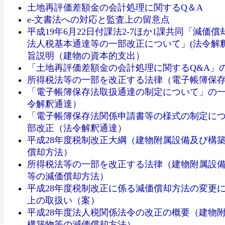
土地再評価差額金の会計処理に関するQ＆A
e-文書法への対応と監査上の留意点
平成19年6月22日付課法2-7ほか1課共同「減価
法人税基本通達等の一部改正について」(法令解釈
旨説明（建物の資本的支出）
「土地再評価差額金の会計処理に関するQ&A」
所得税法等の一部を改正する法律（電子帳簿保
「電子帳簿保存法取扱通達の制定について」の
令解釈通達）
「電子帳簿保存法関係申請書等の様式の制定に
部改正（法令解釈通達）
平成28年度税制改正大綱（建物附属設備及び構
償却方法）
所得税法等の一部を改正する法律（建物附属設
等の減価償却方法）
平成28年度税制改正に係る減価償却方法の変更
上の取扱い（案）
平成28年度法人税関係法令の改正の概要（建物
構築物等の減価償却方法）