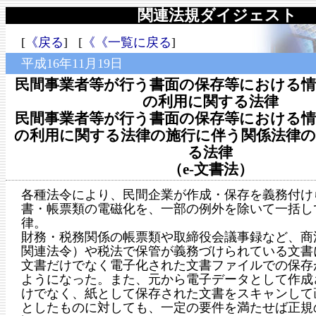
関連法規ダイジェスト
[
《戻る
] [
《《一覧に戻る
]
平成16年11月19日
民間事業者等が行う書面の保存等における情
の利用に関する法律
民間事業者等が行う書面の保存等における情
の利用に関する法律の施行に伴う関係法律の
る法律
（e-文書法）
各種法令により、民間企業が作成・保存を義務付け
書・帳票類の電磁化を、一部の例外を除いて一括し
律。
財務・税務関係の帳票類や取締役会議事録など、商
関連法令）や税法で保管が義務づけられている文書
文書だけでなく電子化された文書ファイルでの保存
ようになった。また、元から電子データとして作成
けでなく、紙として保存された文書をスキャンして
としたものに対しても、一定の要件を満たせば正規