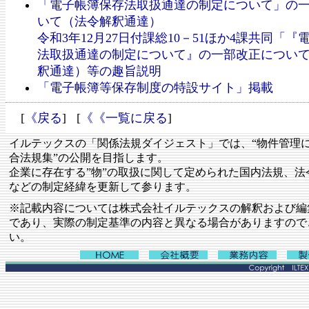
「電子帳簿保存法取扱通達の制定について」の
いて（法令解釈通達）
令和3年12月27日付課総10－51ほか4課共同「
法取扱通達の制定について』の一部改正につい
釈通達）等の趣旨説明
「電子帳簿等保存制度の特設サイト」掲載
[
《戻る
] [
《《一覧に戻る
]
イルテックスの「関係法規ダイジェスト」では、“物件管理
合法規集”の公開を目指します。
企業に存在する”物”の取扱に関して定められた国内法規、法
などの制定経緯を更新して参ります。
※記載内容については株式会社イルテックスの解釈および編
であり、実際の制定基準の内容と異なる場合がありますので
い。