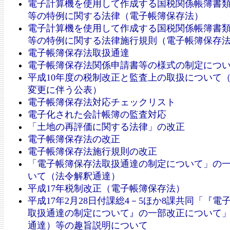
電子計算機を使用して作成する国税関係帳簿書
等の特例に関する法律（電子帳簿保存法）
電子計算機を使用して作成する国税関係帳簿書
等の特例に関する法律施行規則（電子帳簿保存
電子帳簿保存法取扱通達
電子帳簿保存法関係申請書等の様式の制定につ
平成10年度の税制改正と監査上の取扱について
変更に伴う公表）
電子帳簿保存法対応チェックリスト
電子化された会計帳簿の監査対応
「土地の再評価に関する法律」の改正
電子帳簿保存法の改正
電子帳簿保存法施行規則の改正
「電子帳簿保存法取扱通達の制定について」の
いて（法令解釈通達）
平成17年税制改正（電子帳簿保存法）
平成17年2月28日付課総4－5ほか8課共同「『電
取扱通達の制定について』の一部改正について
通達）等の趣旨説明について