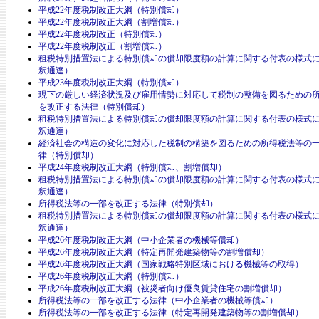
平成22年度税制改正大綱（特別償却）
平成22年度税制改正大綱（割増償却）
平成22年度税制改正（特別償却）
平成22年度税制改正（割増償却）
租税特別措置法による特別償却の償却限度額の計算に関する付表の様式
釈通達）
平成23年度税制改正大綱（特別償却）
現下の厳しい経済状況及び雇用情勢に対応して税制の整備を図るための
を改正する法律（特別償却）
租税特別措置法による特別償却の償却限度額の計算に関する付表の様式
釈通達）
経済社会の構造の変化に対応した税制の構築を図るための所得税法等の
律（特別償却）
平成24年度税制改正大綱（特別償却、割増償却）
租税特別措置法による特別償却の償却限度額の計算に関する付表の様式
釈通達）
所得税法等の一部を改正する法律（特別償却）
租税特別措置法による特別償却の償却限度額の計算に関する付表の様式
釈通達）
平成26年度税制改正大綱（中小企業者の機械等償却）
平成26年度税制改正大綱（特定再開発建築物等の割増償却）
平成26年度税制改正大綱（国家戦略特別区域における機械等の取得）
平成26年度税制改正大綱（特別償却）
平成26年度税制改正大綱（被災者向け優良賃貸住宅の割増償却）
所得税法等の一部を改正する法律（中小企業者の機械等償却）
所得税法等の一部を改正する法律（特定再開発建築物等の割増償却）