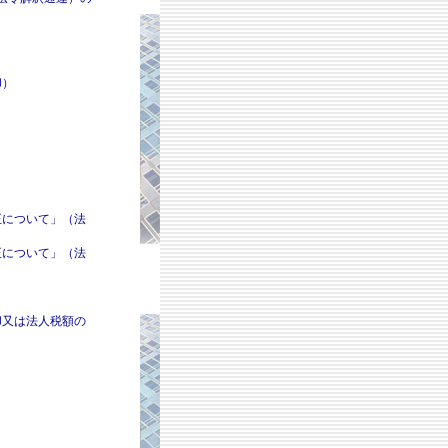
却）
改正について」（法
改正について」（法
却又は法人税額の