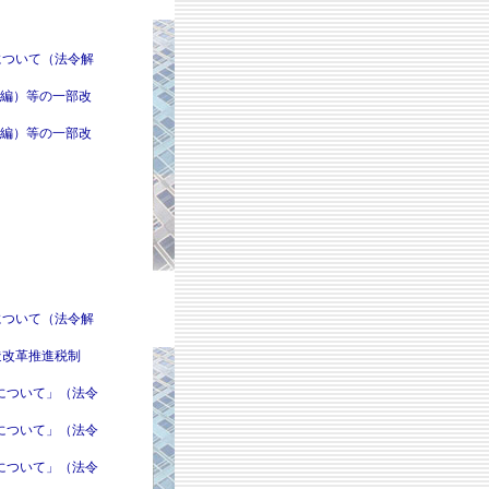
について（法令解
税編）等の一部改
税編）等の一部改
について（法令解
造改革推進税制
正について」（法令
正について」（法令
正について」（法令