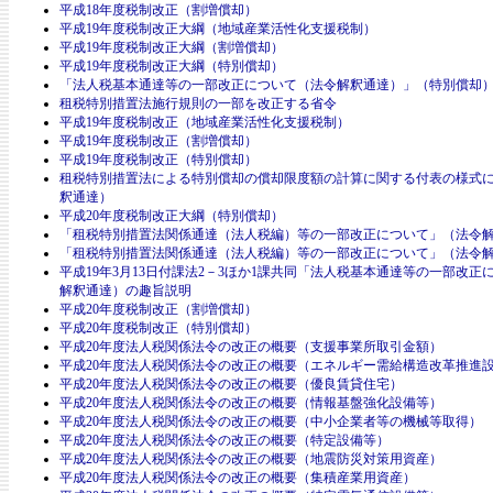
平成18年度税制改正（割増償却）
平成19年度税制改正大綱（地域産業活性化支援税制）
平成19年度税制改正大綱（割増償却）
平成19年度税制改正大綱（特別償却）
「法人税基本通達等の一部改正について（法令解釈通達）」（特別償却
租税特別措置法施行規則の一部を改正する省令
平成19年度税制改正（地域産業活性化支援税制）
平成19年度税制改正（割増償却）
平成19年度税制改正（特別償却）
租税特別措置法による特別償却の償却限度額の計算に関する付表の様式
釈通達）
平成20年度税制改正大綱（特別償却）
「租税特別措置法関係通達（法人税編）等の一部改正について」（法令
「租税特別措置法関係通達（法人税編）等の一部改正について」（法令
平成19年3月13日付課法2－3ほか1課共同「法人税基本通達等の一部改正
解釈通達）の趣旨説明
平成20年度税制改正（割増償却）
平成20年度税制改正（特別償却）
平成20年度法人税関係法令の改正の概要（支援事業所取引金額）
平成20年度法人税関係法令の改正の概要（エネルギー需給構造改革推進
平成20年度法人税関係法令の改正の概要（優良賃貸住宅）
平成20年度法人税関係法令の改正の概要（情報基盤強化設備等）
平成20年度法人税関係法令の改正の概要（中小企業者等の機械等取得）
平成20年度法人税関係法令の改正の概要（特定設備等）
平成20年度法人税関係法令の改正の概要（地震防災対策用資産）
平成20年度法人税関係法令の改正の概要（集積産業用資産）