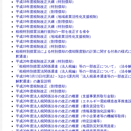
平成18年度税制改正大綱（特別償却）
平成18年度税制改正（特別償却）
平成18年度税制改正（割増償却）
平成19年度税制改正大綱（地域産業活性化支援税制）
平成19年度税制改正大綱（割増償却）
平成19年度税制改正大綱（特別償却）
租税特別措置法施行規則の一部を改正する省令
平成19年度税制改正（地域産業活性化支援税制）
平成19年度税制改正（割増償却）
平成19年度税制改正（特別償却）
租税特別措置法による特別償却の償却限度額の計算に関する付表の様式
釈通達）
平成20年度税制改正大綱（特別償却）
「租税特別措置法関係通達（法人税編）等の一部改正について」（法令
「租税特別措置法関係通達（法人税編）等の一部改正について」（法令
平成19年3月13日付課法2－3ほか1課共同「法人税基本通達等の一部改正
解釈通達）の趣旨説明
平成20年度税制改正（割増償却）
平成20年度税制改正（特別償却）
平成20年度法人税関係法令の改正の概要（支援事業所取引金額）
平成20年度法人税関係法令の改正の概要（エネルギー需給構造改革推進
平成20年度法人税関係法令の改正の概要（優良賃貸住宅）
平成20年度法人税関係法令の改正の概要（情報基盤強化設備等）
平成20年度法人税関係法令の改正の概要（中小企業者等の機械等取得）
平成20年度法人税関係法令の改正の概要（特定設備等）
平成20年度法人税関係法令の改正の概要（地震防災対策用資産）
平成20年度法人税関係法令の改正の概要（集積産業用資産）