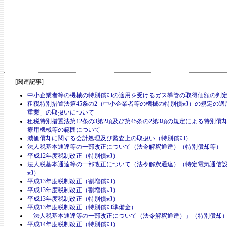
[関連記事]
中小企業者等の機械の特別償却の適用を受けるガス導管の取得価額の判
租税特別措置法第45条の2（中小企業者等の機械の特別償却）の規定の適
重業」の取扱いについて
租税特別措置法第12条の3第2項及び第45条の2第3項の規定による特別償
療用機械等の範囲について
減価償却に関する会計処理及び監査上の取扱い（特別償却）
法人税基本通達等の一部改正について（法令解釈通達）（特別償却等）
平成12年度税制改正（特別償却）
法人税基本通達等の一部改正について（法令解釈通達）（特定電気通信
却）
平成13年度税制改正（割増償却）
平成13年度税制改正（割増償却）
平成13年度税制改正（特別償却）
平成13年度税制改正（特別償却準備金）
「法人税基本通達等の一部改正について（法令解釈通達）」（特別償却
平成14年度税制改正（特別償却）