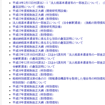
平成14年2月15日付課法2－1「法人税基本通達等の一部改正について」
趣旨説明について（情報）
平成15年度税制改正大綱（開発研究用設備）
平成15年度税制改正大綱（特別償却）
平成15年度税制改正大綱（割増償却）
法人税基本通達等の一部改正について（法令解釈通達）（漁船の割増償
平成15年度税制改正（開発研究用設備）
平成15年度税制改正（特別償却）
平成15年度税制改正（割増償却）
連結納税基本通達等に係る主な項目の趣旨説明について
連結納税基本通達等に係る主な項目の趣旨説明について
平成16年度税制改正大綱（特別償却）
平成16年度税制改正大綱（割増償却）
平成15年12月16日付課法2－22ほか1課共同「法人税基本通達等の一部
令解釈通達）の趣旨説明について
平成15年12月16日付課法2－22ほか1課共同「法人税基本通達等の一部
令解釈通達）の趣旨説明について
平成16年度税制改正（特別償却）
平成16年度税制改正（割増償却）
租税特別措置法第42条の11《情報通信機器等を取得した場合等の特別償
特別控除》の適用について
平成17年度税制改正大綱（特別償却）
平成17年度税制改正大綱（割増償却）
平成17年度税制改正（特別償却）
平成17年度税制改正（割増償却）
平成18年度税制改正大綱（割増償却）