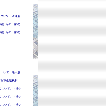
について（法令解
税編）等の一部改
税編）等の一部改
について（法令解
造改革推進税制
正について」（法令
正について」（法令
正について」（法令