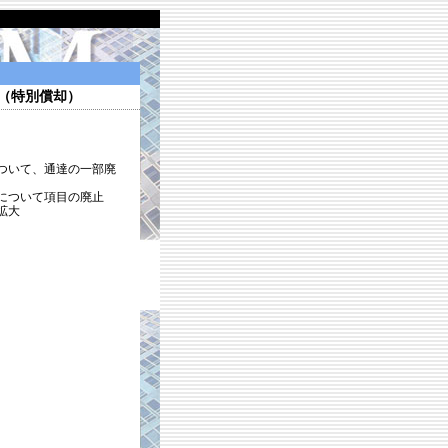
（特別償却）
ついて、通達の一部廃
について項目の廃止
拡大