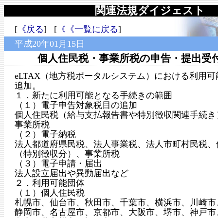
関連法規ダイジェスト
[
《戻る
] [
《《一覧に戻る
]
平成20年01月15日
個人住民税・事業所税の申告・提出受
eLTAX（地方税ポータルシステム）における利用
追加。
１．新たに利用可能となる手続きの範囲
（１）電子申告対象税目の追加
個人住民税（給与支払報告書や特別徴収関連手続き
事業所税
（２）電子納税
法人都道府県民税、法人事業税、法人市町村民税、
（特別徴収分）、事業所税
（３）電子申請・届出
法人設立届出や異動届出など
２．利用可能団体
（１）個人住民税
札幌市、仙台市、秋田市、千葉市、横浜市、川崎市
静岡市、名古屋市、京都市、大阪市、堺市、神戸市