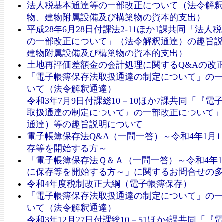
法人税基本通達等の一部改正について（法令解
物、建物附属設備及び構築物の資本的支出）
平成28年6月28日付課法2-11ほか1課共同「法人
の一部改正について」（法令解釈通達）の趣旨
建物附属設備及び構築物の資本的支出）
土地再評価差額金の会計処理に関するQ&Aの改
「電子帳簿保存法取扱通達の制定について」の
いて（法令解釈通達）
令和3年7月9日付課総10－10ほか7課共同「『電
取扱通達の制定について』の一部改正について
通達）等の趣旨説明について
電子帳簿保存法Q&A（一問一答）～令和4年1月
存等を開始する方～
「電子帳簿保存法Ｑ＆Ａ（一問一答）～令和4年1
に保存等を開始する方～」に関するお問合せの
令和4年度税制改正大綱（電子帳簿保存）
「電子帳簿保存法取扱通達の制定について」の
いて（法令解釈通達）
令和3年12月27日付課総10－51ほか4課共同「