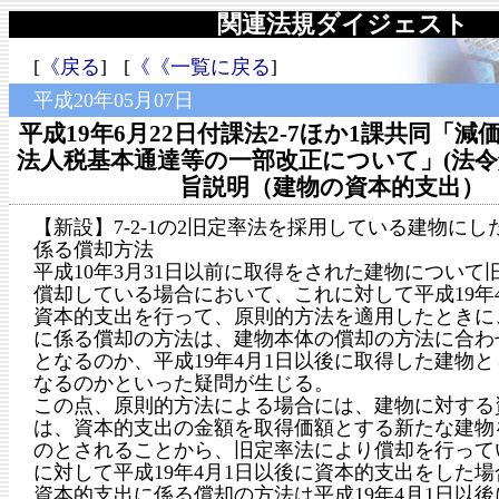
関連法規ダイジェスト
[
《戻る
] [
《《一覧に戻る
]
平成20年05月07日
平成19年6月22日付課法2-7ほか1課共同「
法人税基本通達等の一部改正について」(法令
旨説明（建物の資本的支出）
【新設】7-2-1の2旧定率法を採用している建物に
係る償却方法
平成10年3月31日以前に取得をされた建物について
償却している場合において、これに対して平成19年
資本的支出を行って、原則的方法を適用したときに
に係る償却の方法は、建物本体の償却の方法に合わ
となるのか、平成19年4月1日以後に取得した建物
なるのかといった疑問が生じる。
この点、原則的方法による場合には、建物に対する
は、資本的支出の金額を取得価額とする新たな建物
のとされることから、旧定率法により償却を行って
に対して平成19年4月1日以後に資本的支出をした
資本的支出に係る償却の方法は平成19年4月1日以