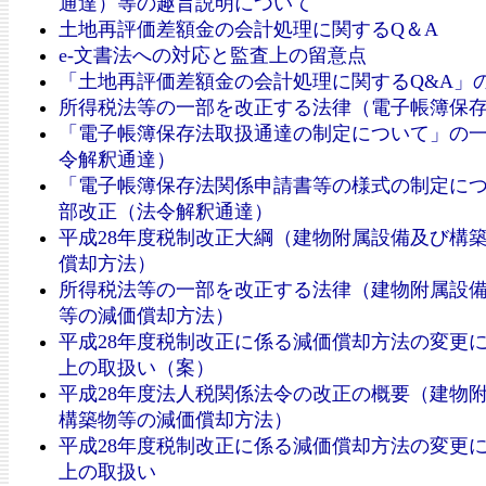
通達）等の趣旨説明について
土地再評価差額金の会計処理に関するQ＆A
e-文書法への対応と監査上の留意点
「土地再評価差額金の会計処理に関するQ&A」
所得税法等の一部を改正する法律（電子帳簿保
「電子帳簿保存法取扱通達の制定について」の
令解釈通達）
「電子帳簿保存法関係申請書等の様式の制定に
部改正（法令解釈通達）
平成28年度税制改正大綱（建物附属設備及び構
償却方法）
所得税法等の一部を改正する法律（建物附属設
等の減価償却方法）
平成28年度税制改正に係る減価償却方法の変更
上の取扱い（案）
平成28年度法人税関係法令の改正の概要（建物
構築物等の減価償却方法）
平成28年度税制改正に係る減価償却方法の変更
上の取扱い