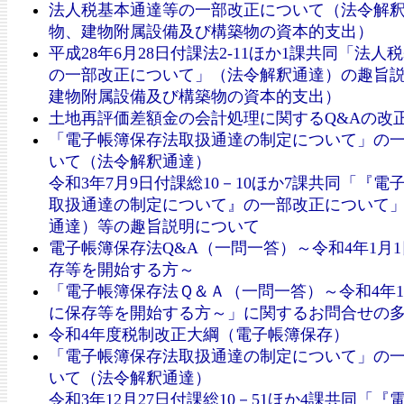
法人税基本通達等の一部改正について（法令解
物、建物附属設備及び構築物の資本的支出）
平成28年6月28日付課法2-11ほか1課共同「法人
の一部改正について」（法令解釈通達）の趣旨
建物附属設備及び構築物の資本的支出）
土地再評価差額金の会計処理に関するQ&Aの改
「電子帳簿保存法取扱通達の制定について」の
いて（法令解釈通達）
令和3年7月9日付課総10－10ほか7課共同「『電
取扱通達の制定について』の一部改正について
通達）等の趣旨説明について
電子帳簿保存法Q&A（一問一答）～令和4年1月
存等を開始する方～
「電子帳簿保存法Ｑ＆Ａ（一問一答）～令和4年1
に保存等を開始する方～」に関するお問合せの
令和4年度税制改正大綱（電子帳簿保存）
「電子帳簿保存法取扱通達の制定について」の
いて（法令解釈通達）
令和3年12月27日付課総10－51ほか4課共同「