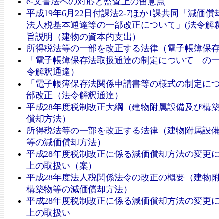
e-文書法への対応と監査上の留意点
平成19年6月22日付課法2-7ほか1課共同「減価
法人税基本通達等の一部改正について」(法令解釈
旨説明（建物の資本的支出）
所得税法等の一部を改正する法律（電子帳簿保
「電子帳簿保存法取扱通達の制定について」の
令解釈通達）
「電子帳簿保存法関係申請書等の様式の制定に
部改正（法令解釈通達）
平成28年度税制改正大綱（建物附属設備及び構
償却方法）
所得税法等の一部を改正する法律（建物附属設
等の減価償却方法）
平成28年度税制改正に係る減価償却方法の変更
上の取扱い（案）
平成28年度法人税関係法令の改正の概要（建物
構築物等の減価償却方法）
平成28年度税制改正に係る減価償却方法の変更
上の取扱い