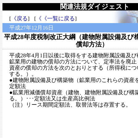
関連法規ダイジェスト
[
《戻る
] [
《《一覧に戻る
]
平成27年12月16日
平成28年度税制改正大綱（建物附属設備及び
償却方法）
平成28年4月1日以後に取得をする建物附属設備及
鉱業用の建物の償却の方法について、定率法を廃止
資産の償却の方法を次のとおりとする（所得税につ
する。）。
●建物附属設備及び構築物（鉱業用のこれらの資産を
定額法
●鉱業用減価償却資産（建物、建物附属設備及び構
る。）･･･定額法又は生産高比例法
（注）リース期間定額法、取替法等は存置する。