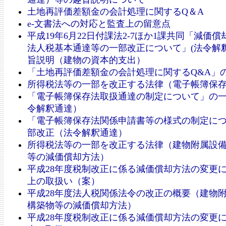
土地再評価差額金の会計処理に関するQ＆A
e-文書法への対応と監査上の留意点
平成19年6月22日付課法2-7ほか1課共同「減価
法人税基本通達等の一部改正について」(法令解釈
旨説明（建物の資本的支出）
「土地再評価差額金の会計処理に関するQ&A」
所得税法等の一部を改正する法律（電子帳簿保
「電子帳簿保存法取扱通達の制定について」の
令解釈通達）
「電子帳簿保存法関係申請書等の様式の制定に
部改正（法令解釈通達）
所得税法等の一部を改正する法律（建物附属設
等の減価償却方法）
平成28年度税制改正に係る減価償却方法の変更
上の取扱い（案）
平成28年度法人税関係法令の改正の概要（建物
構築物等の減価償却方法）
平成28年度税制改正に係る減価償却方法の変更