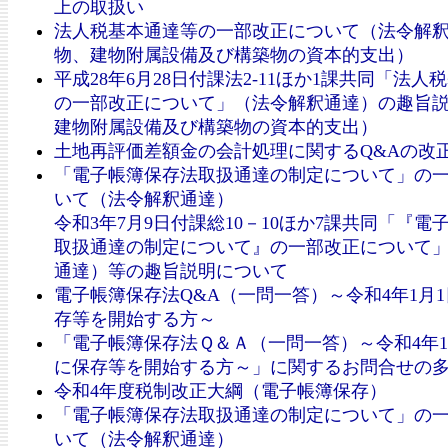
上の取扱い
法人税基本通達等の一部改正について（法令解
物、建物附属設備及び構築物の資本的支出）
平成28年6月28日付課法2-11ほか1課共同「法人
の一部改正について」（法令解釈通達）の趣旨
建物附属設備及び構築物の資本的支出）
土地再評価差額金の会計処理に関するQ&Aの改
「電子帳簿保存法取扱通達の制定について」の
いて（法令解釈通達）
令和3年7月9日付課総10－10ほか7課共同「『電
取扱通達の制定について』の一部改正について
通達）等の趣旨説明について
電子帳簿保存法Q&A（一問一答）～令和4年1月
存等を開始する方～
「電子帳簿保存法Ｑ＆Ａ（一問一答）～令和4年1
に保存等を開始する方～」に関するお問合せの
令和4年度税制改正大綱（電子帳簿保存）
「電子帳簿保存法取扱通達の制定について」の
いて（法令解釈通達）