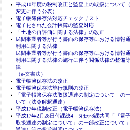
平成10年度の税制改正と監査上の取扱について
変更に伴う公表）
電子帳簿保存法対応チェックリスト
電子化された会計帳簿の監査対応
「土地の再評価に関する法律」の改正
民間事業者等が行う書面の保存等における情報
利用に関する法律
民間事業者等が行う書面の保存等における情報
利用に関する法律の施行に伴う関係法律の整備
律
（e-文書法）
電子帳簿保存法の改正
電子帳簿保存法施行規則の改正
「電子帳簿保存法取扱通達の制定について」の
いて（法令解釈通達）
平成17年税制改正（電子帳簿保存法）
平成17年2月28日付課総4－5ほか8課共同「『電
取扱通達の制定について』の一部改正について
通達）等の趣旨説明について