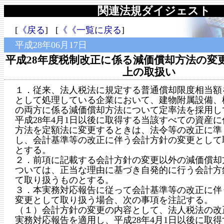
関連法規ダイジェスト
[
《戻る
] [
《《一覧に戻る
]
平成28年06月17日
平成28年度税制改正に係る減価償却方法の変
上の取扱い
１．従来、法人税法に規定する普通償却限度相当額
として処理している企業において、建物附属設備、
の両方に係る減価償却方法について定率法を採用し
平成28年4月1日以後に取得する当該すべての資産
方法を定額法に変更するときは、法令等の改正に準
し、会計基準等の改正に伴う会計方針の変更として
とする。
２．前項に記載する会計方針の変更以外の減価償却
ついては、正当な理由に基づき自発的に行う会計方
て取り扱うものとする。
３．本実務対応報告に従って会計基準等の改正に伴
変更として取り扱う場合、次の事項を注記する。
（１）会計方針の変更の内容として、法人税法の改
実務対応報告を適用し、平成28年4月1日以後に取