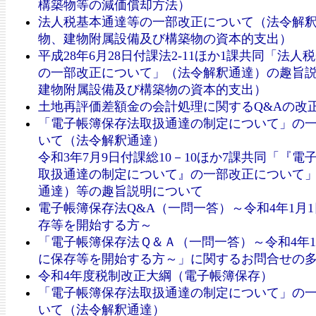
構築物等の減価償却方法）
法人税基本通達等の一部改正について（法令解
物、建物附属設備及び構築物の資本的支出）
平成28年6月28日付課法2-11ほか1課共同「法人
の一部改正について」（法令解釈通達）の趣旨
建物附属設備及び構築物の資本的支出）
土地再評価差額金の会計処理に関するQ&Aの改
「電子帳簿保存法取扱通達の制定について」の
いて（法令解釈通達）
令和3年7月9日付課総10－10ほか7課共同「『電
取扱通達の制定について』の一部改正について
通達）等の趣旨説明について
電子帳簿保存法Q&A（一問一答）～令和4年1月
存等を開始する方～
「電子帳簿保存法Ｑ＆Ａ（一問一答）～令和4年1
に保存等を開始する方～」に関するお問合せの
令和4年度税制改正大綱（電子帳簿保存）
「電子帳簿保存法取扱通達の制定について」の
いて（法令解釈通達）