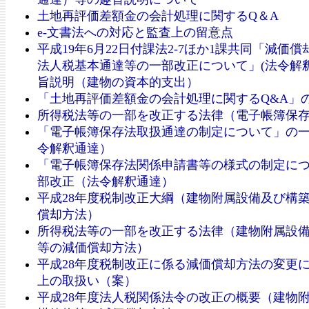
土地再評価差額金の会計処理に関するQ＆A
e-文書法への対応と監査上の留意点
平成19年6月22日付課法2-7ほか1課共同「減価
法人税基本通達等の一部改正について」(法令解釈
旨説明（建物の資本的支出）
「土地再評価差額金の会計処理に関するQ&A」
所得税法等の一部を改正する法律（電子帳簿保
「電子帳簿保存法取扱通達の制定について」の
令解釈通達）
「電子帳簿保存法関係申請書等の様式の制定に
部改正（法令解釈通達）
平成28年度税制改正大綱（建物附属設備及び構
償却方法）
所得税法等の一部を改正する法律（建物附属設
等の減価償却方法）
平成28年度税制改正に係る減価償却方法の変更
上の取扱い（案）
平成28年度法人税関係法令の改正の概要（建物