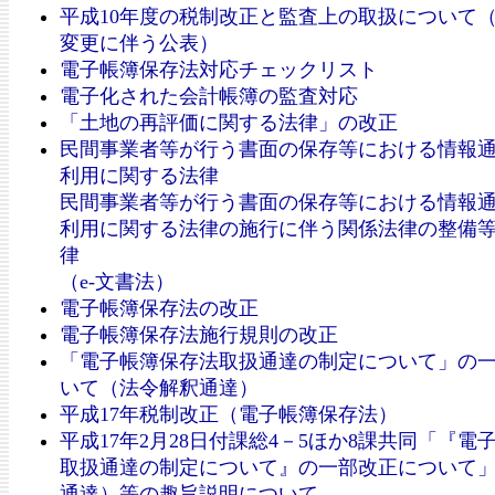
平成10年度の税制改正と監査上の取扱について
変更に伴う公表）
電子帳簿保存法対応チェックリスト
電子化された会計帳簿の監査対応
「土地の再評価に関する法律」の改正
民間事業者等が行う書面の保存等における情報
利用に関する法律
民間事業者等が行う書面の保存等における情報
利用に関する法律の施行に伴う関係法律の整備
律
（e-文書法）
電子帳簿保存法の改正
電子帳簿保存法施行規則の改正
「電子帳簿保存法取扱通達の制定について」の
いて（法令解釈通達）
平成17年税制改正（電子帳簿保存法）
平成17年2月28日付課総4－5ほか8課共同「『電
取扱通達の制定について』の一部改正について
通達）等の趣旨説明について