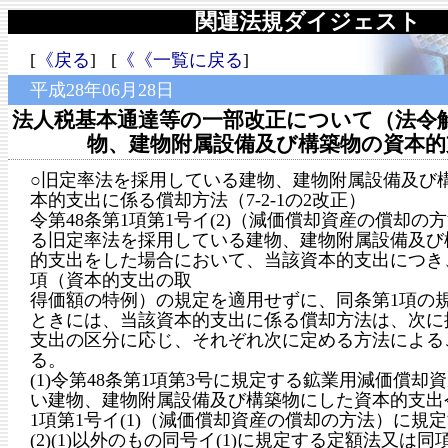
関連法規ダイジェスト
[
《戻る
] [
《《一覧に戻る
]
平成28年06月28日
法人税基本通達等の一部改正について（法令
物、建物附属設備及び構築物の資本的
○旧定率法を採用している建物、建物附属設備及び
本的支出に係る償却方法（7-2-1の2改正）
令第48条第1項第1号イ(2)（減価償却資産の償却の
る旧定率法を採用している建物、建物附属設備及び
的支出をした場合において、当該資本的支出につき、
項（資本的支出の取
得価額の特例）の規定を適用せずに、同条第1項の
ときには、当該資本的支出に係る償却方法は、次に
支出の区分に応じ、それぞれ次に定める方法による
る。
(1)令第48条第1項第3号に規定する鉱業用減価償却
い建物、建物附属設備及び構築物にした資本的支出令
1項第1号イ(1)（減価償却資産の償却の方法）に規
(2)(1)以外のもの同号イ(1)に規定する定額法又は同