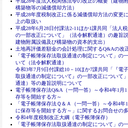
平成28年度法人税関係法令の改正の概要（建物
構築物等の減価償却方法）
平成28年度税制改正に係る減価償却方法の変更
上の取扱い
平成28年6月28日付課法2-11ほか1課共同「法人
の一部改正について」（法令解釈通達）の趣旨
建物附属設備及び構築物の資本的支出）
土地再評価差額金の会計処理に関するQ&Aの改
「電子帳簿保存法取扱通達の制定について」の
いて（法令解釈通達）
令和3年7月9日付課総10－10ほか7課共同「『電
取扱通達の制定について』の一部改正について
通達）等の趣旨説明について
電子帳簿保存法Q&A（一問一答）～令和4年1月
存等を開始する方～
「電子帳簿保存法Ｑ＆Ａ（一問一答）～令和4年1
に保存等を開始する方～」に関するお問合せの
令和4年度税制改正大綱（電子帳簿保存）
「電子帳簿保存法取扱通達の制定について」の