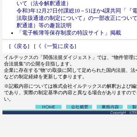
いて（法令解釈通達）
令和3年12月27日付課総10－51ほか4課共同「
法取扱通達の制定について』の一部改正につい
釈通達）等の趣旨説明
「電子帳簿等保存制度の特設サイト」掲載
[
《戻る
] [
《《一覧に戻る
]
イルテックスの「関係法規ダイジェスト」では、“物件管理
合法規集”の公開を目指します。
企業に存在する”物”の取扱に関して定められた国内法規、法
などの制定経緯を更新して参ります。
※記載内容については株式会社イルテックスの解釈および編
であり、実際の制定基準の内容と異なる場合がありますので
い。