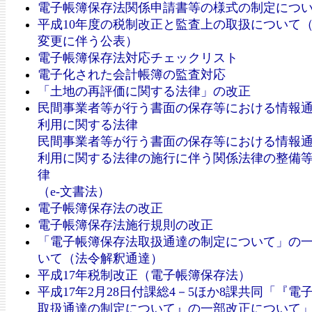
電子帳簿保存法関係申請書等の様式の制定につ
平成10年度の税制改正と監査上の取扱について
変更に伴う公表）
電子帳簿保存法対応チェックリスト
電子化された会計帳簿の監査対応
「土地の再評価に関する法律」の改正
民間事業者等が行う書面の保存等における情報
利用に関する法律
民間事業者等が行う書面の保存等における情報
利用に関する法律の施行に伴う関係法律の整備
律
（e-文書法）
電子帳簿保存法の改正
電子帳簿保存法施行規則の改正
「電子帳簿保存法取扱通達の制定について」の
いて（法令解釈通達）
平成17年税制改正（電子帳簿保存法）
平成17年2月28日付課総4－5ほか8課共同「『電
取扱通達の制定について』の一部改正について