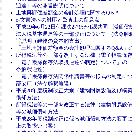
通達）等の趣旨説明について
土地再評価差額金の会計処理に関するQ＆A
e-文書法への対応と監査上の留意点
平成19年6月22日付課法2-7ほか1課共同「減価
法人税基本通達等の一部改正について」(法令解釈
旨説明（建物の資本的支出）
「土地再評価差額金の会計処理に関するQ&A」
所得税法等の一部を改正する法律（電子帳簿保
「電子帳簿保存法取扱通達の制定について」の
令解釈通達）
「電子帳簿保存法関係申請書等の様式の制定に
部改正（法令解釈通達）
平成28年度税制改正大綱（建物附属設備及び構
償却方法）
所得税法等の一部を改正する法律（建物附属設
等の減価償却方法）
平成28年度税制改正に係る減価償却方法の変更
上の取扱い（案）