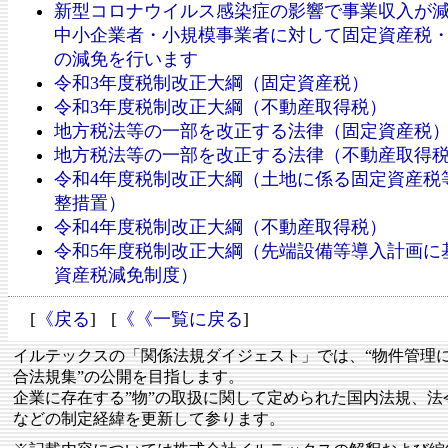
新型コロナウイルス感染症の影響で事業収入が
中小企業者・小規模事業者に対して固定資産税
の減免を行います
令和3年度税制改正大綱（固定資産税）
令和3年度税制改正大綱（不動産取得税）
地方税法等の一部を改正する法律（固定資産税
地方税法等の一部を改正する法律（不動産取得
令和4年度税制改正大綱（土地に係る固定資産税
整措置）
令和4年度税制改正大綱（不動産取得税）
令和5年度税制改正大綱（先端設備等導入計画に
資産税減免制度）
[
《戻る
] [
《《一覧に戻る
]
イルテックスの「関係法規ダイジェスト」では、“物件管理
合法規集”の公開を目指します。
企業に存在する”物”の取扱に関して定められた国内法規、法
などの制定経緯を更新して参ります。