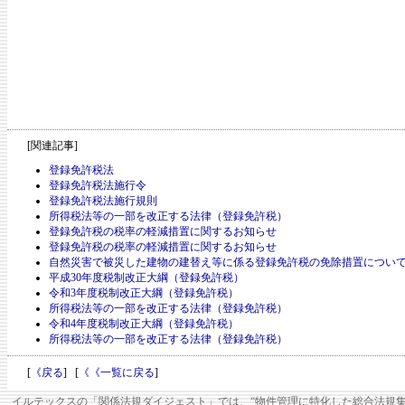
[関連記事]
登録免許税法
登録免許税法施行令
登録免許税法施行規則
所得税法等の一部を改正する法律（登録免許税）
登録免許税の税率の軽減措置に関するお知らせ
登録免許税の税率の軽減措置に関するお知らせ
自然災害で被災した建物の建替え等に係る登録免許税の免除措置につい
平成30年度税制改正大綱（登録免許税）
令和3年度税制改正大綱（登録免許税）
所得税法等の一部を改正する法律（登録免許税）
令和4年度税制改正大綱（登録免許税）
所得税法等の一部を改正する法律（登録免許税）
[
《戻る
] [
《《一覧に戻る
]
イルテックスの「関係法規ダイジェスト」では、“物件管理に特化した総合法規集