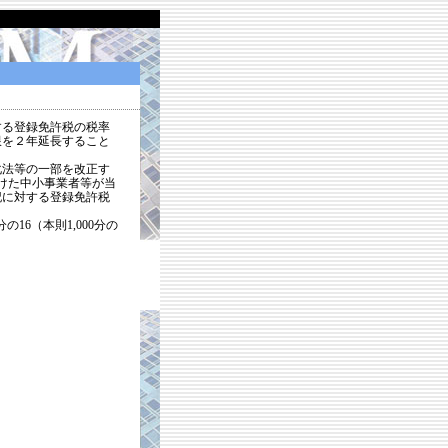
）
する登録免許税の税率
限を２年延長すること
化法等の一部を改正す
受けた中小事業者等が当
記に対する登録免許税
16（本則1,000分の