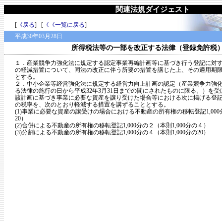
関連法規ダイジェスト
[
《戻る
] [
《《一覧に戻る
]
平成30年03月28日
所得税法等の一部を改正する法律（登録免許税
１．産業競争力強化法に規定する認定事業再編計画等に基づき行う登記に対
の軽減措置について、同法の改正に伴う所要の措置を講じた上、その適用期
とする。
２．中小企業等経営強化法に規定する経営力向上計画の認定（産業競争力強
る法律の施行の日から平成32年3月31日までの間にされたものに限る。）を
該計画に基づき事業に必要な資産を譲り受けた場合等における次に掲げる登
の税率を、次のとおり軽減する措置を講ずることとする。
(1)事業に必要な資産の譲受けの場合における不動産の所有権の移転登記1,000分の
20）
(2)合併による不動産の所有権の移転登記1,000分の２（本則1,000分の４）
(3)分割による不動産の所有権の移転登記1,000分の４（本則1,000分の20）