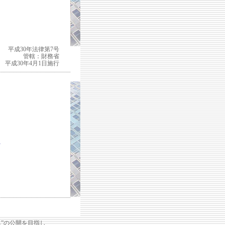
平成30年法律第7号
管轄：財務省
平成30年4月1日施行
て
”の公開を目指し