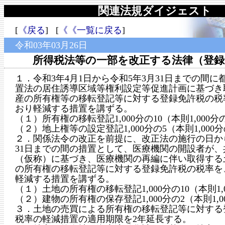
関連法規ダイジェスト
[
《戻る
] [
《《一覧に戻る
]
令和03年03月26日
所得税法等の一部を改正する法律（登録
１．令和3年4月1日から令和5年3月31日までの間に
置法の居住誘導区域等権利設定等促進計画に基づき
産の所有権等の移転登記等に対する登録免許税の税
おり軽減する措置を講ずる。
（１）所有権の移転登記1,000分の10（本則1,000分の
（２）地上権等の設定登記1,000分の5（本則1,000分
２．関係法令の改正を前提に、改正法の施行の日から
31日までの間の措置として、医療機関の開設者が、
（仮称）に基づき、医療機関の再編に伴い取得する
の所有権の移転登記等に対する登録免許税の税率を
軽減する措置を講ずる。
（１）土地の所有権の移転登記1,000分の10（本則1,0
（２）建物の所有権の保存登記1,000分の2（本則1,0
３．土地の売買による所有権の移転登記等に対する
税率の軽減措置の適用期限を2年延長する。