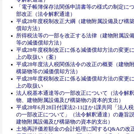
「電子帳簿保存法関係申請書等の様式の制定に
部改正（法令解釈通達）
平成28年度税制改正大綱（建物附属設備及び構
償却方法）
所得税法等の一部を改正する法律（建物附属設
等の減価償却方法）
平成28年度税制改正に係る減価償却方法の変更
上の取扱い（案）
平成28年度法人税関係法令の改正の概要（建物
構築物等の減価償却方法）
平成28年度税制改正に係る減価償却方法の変更
上の取扱い
法人税基本通達等の一部改正について（法令解
物、建物附属設備及び構築物の資本的支出）
平成28年6月28日付課法2-11ほか1課共同「法人
の一部改正について」（法令解釈通達）の趣旨
建物附属設備及び構築物の資本的支出）
土地再評価差額金の会計処理に関するQ&Aの改