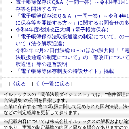
電子帳簿保存法Q&A（一問一答）～令和4年1月
存等を開始する方～
「電子帳簿保存法Ｑ＆Ａ（一問一答）～令和4年1
に保存等を開始する方～」に関するお問合せの
令和4年度税制改正大綱（電子帳簿保存）
「電子帳簿保存法取扱通達の制定について」の
いて（法令解釈通達）
令和3年12月27日付課総10－51ほか4課共同「
法取扱通達の制定について』の一部改正につい
釈通達）等の趣旨説明
「電子帳簿等保存制度の特設サイト」掲載
[
《戻る
] [
《《一覧に戻る
]
イルテックスの「関係法規ダイジェスト」では、“物件管理
合法規集”の公開を目指します。
企業に存在する”物”の取扱に関して定められた国内法規、法
などの制定経緯を更新して参ります。
※記載内容については株式会社イルテックスの解釈および編
であり、実際の制定基準の内容と異なる場合がありますので