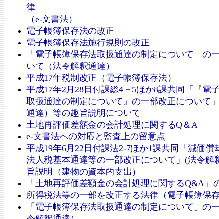
律
（e-文書法）
電子帳簿保存法の改正
電子帳簿保存法施行規則の改正
「電子帳簿保存法取扱通達の制定について」の
いて（法令解釈通達）
平成17年税制改正（電子帳簿保存法）
平成17年2月28日付課総4－5ほか8課共同「『電
取扱通達の制定について』の一部改正について
通達）等の趣旨説明について
土地再評価差額金の会計処理に関するQ＆A
e-文書法への対応と監査上の留意点
平成19年6月22日付課法2-7ほか1課共同「減価
法人税基本通達等の一部改正について」(法令解釈
旨説明（建物の資本的支出）
「土地再評価差額金の会計処理に関するQ&A」
所得税法等の一部を改正する法律（電子帳簿保
「電子帳簿保存法取扱通達の制定について」の
令解釈通達）