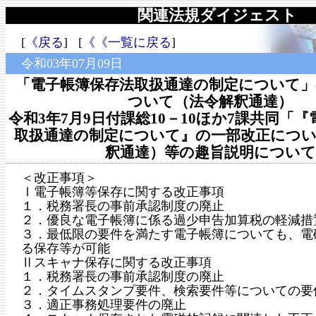
関連法規ダイジェスト
[
《戻る
] [
《《一覧に戻る
]
令和03年07月09日
「電子帳簿保存法取扱通達の制定について」
ついて（法令解釈通達）
令和3年7月9日付課総10－10ほか7課共同「
取扱通達の制定について』の一部改正につい
釈通達）等の趣旨説明について
＜改正事項＞
Ⅰ電子帳簿等保存に関する改正事項
１．税務署長の事前承認制度の廃止
２．優良な電子帳簿に係る過少申告加算税の軽減措
３．最低限の要件を満たす電子帳簿についても、電
る保存等が可能
Ⅱスキャナ保存に関する改正事項
１．税務署長の事前承認制度の廃止
２．タイムスタンプ要件、検索要件等についての要
３．適正事務処理要件の廃止