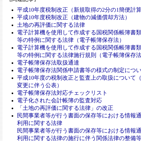
平成10年度税制改正（新規取得の2分の1簡便計
平成10年度税制改正（建物の減価償却方法）
土地の再評価に関する法律
電子計算機を使用して作成する国税関係帳簿書
等の特例に関する法律（電子帳簿保存法）
電子計算機を使用して作成する国税関係帳簿書
等の特例に関する法律施行規則（電子帳簿保存
電子帳簿保存法取扱通達
電子帳簿保存法関係申請書等の様式の制定につ
平成10年度の税制改正と監査上の取扱について
変更に伴う公表）
電子帳簿保存法対応チェックリスト
電子化された会計帳簿の監査対応
「土地の再評価に関する法律」の改正
民間事業者等が行う書面の保存等における情報
利用に関する法律
民間事業者等が行う書面の保存等における情報
利用に関する法律の施行に伴う関係法律の整備